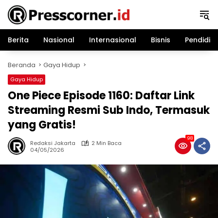
Langsung
ke
konten
Berita
Nasional
Internasional
Bisnis
Pendidik
Beranda
Gaya Hidup
Gaya Hidup
One Piece Episode 1160: Daftar Link
Streaming Resmi Sub Indo, Termasuk
yang Gratis!
98
Redaksi Jakarta
2 Min Baca
04/05/2026