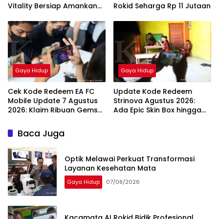
Vitality Bersiap Amankan
Rokid Seharga Rp 11 Jutaan
Semifinal
Gaya Hidup
Gaya Hidup
Cek Kode Redeem EA FC
Update Kode Redeem
Mobile Update 7 Agustus
Strinova Agustus 2026:
2026: Klaim Ribuan Gems
Ada Epic Skin Box hingga
Gratis!
Memory Sequence
Baca Juga
Optik Melawai Perkuat Transformasi
Layanan Kesehatan Mata
Gaya Hidup
07/08/2026
Kacamata AI Rokid Bidik Profesional