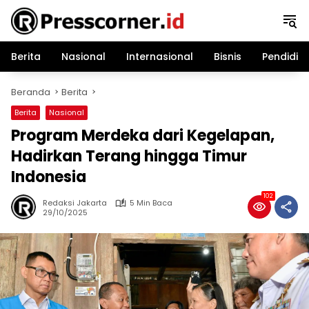
Langsung
ke
konten
Berita
Nasional
Internasional
Bisnis
Pendidik
Beranda
Berita
Berita
Nasional
Program Merdeka dari Kegelapan,
Hadirkan Terang hingga Timur
Indonesia
102
Redaksi Jakarta
5 Min Baca
29/10/2025