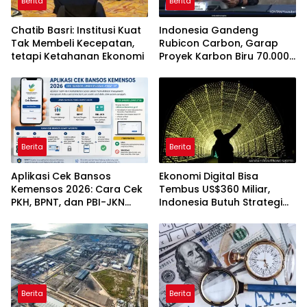
Berita
Berita
Chatib Basri: Institusi Kuat
Indonesia Gandeng
Tak Membeli Kecepatan,
Rubicon Carbon, Garap
tetapi Ketahanan Ekonomi
Proyek Karbon Biru 70.000
Hektare
Berita
Berita
Aplikasi Cek Bansos
Ekonomi Digital Bisa
Kemensos 2026: Cara Cek
Tembus US$360 Miliar,
PKH, BPNT, dan PBI-JKN
Indonesia Butuh Strategi
Lewat HP
Talenta Nasional
Berita
Berita