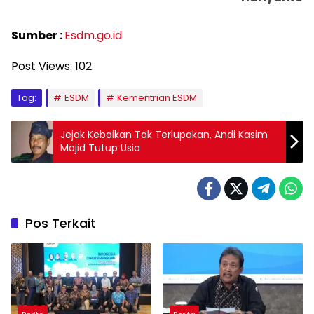
Sumber :
Esdm.go.id
Post Views:
102
Tag:
ESDM
Kementrian ESDM
Jejak Kebaikan Tak Terlupakan, Andi Kasim
Majid Tutup Usia
Pos Terkait