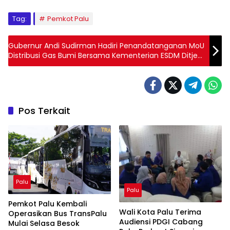
Tag:
Pemkot Palu
Gubernur Andi Sudirman Hadiri Penandatanganan MoU
Distribusi Gas Bumi Bersama Kementerian ESDM Ditjen
Migas
Pos Terkait
Palu
Palu
Pemkot Palu Kembali
Wali Kota Palu Terima
Operasikan Bus TransPalu
Audiensi PDGI Cabang
Mulai Selasa Besok