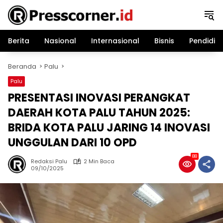
Langsung
ke
konten
Berita
Nasional
Internasional
Bisnis
Pendidik
Beranda
Palu
Palu
PRESENTASI INOVASI PERANGKAT
DAERAH KOTA PALU TAHUN 2025:
BRIDA KOTA PALU JARING 14 INOVASI
UNGGULAN DARI 10 OPD
88
Redaksi Palu
2 Min Baca
09/10/2025