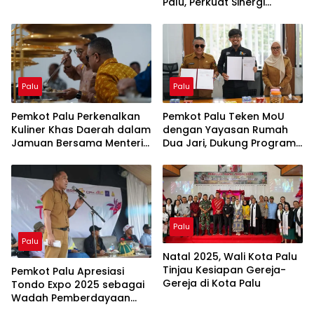
Palu, Perkuat Sinergi
Pelayanan Kesehatan Gigi
dan Mulut
Palu
Palu
Pemkot Palu Perkenalkan
Pemkot Palu Teken MoU
Kuliner Khas Daerah dalam
dengan Yayasan Rumah
Jamuan Bersama Menteri
Dua Jari, Dukung Program
Kebudayaan RI
Adik KITA
Palu
Palu
Natal 2025, Wali Kota Palu
Tinjau Kesiapan Gereja-
Pemkot Palu Apresiasi
Gereja di Kota Palu
Tondo Expo 2025 sebagai
Wadah Pemberdayaan
Masyarakat