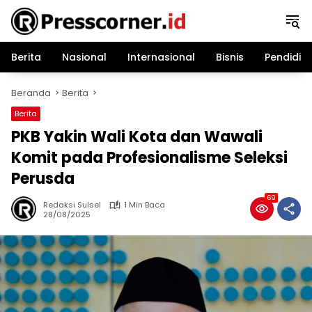
Langsung
ke
konten
Berita
Nasional
Internasional
Bisnis
Pendidik
Beranda
Berita
Berita
PKB Yakin Wali Kota dan Wawali
Komit pada Profesionalisme Seleksi
Perusda
69
Redaksi Sulsel
1 Min Baca
28/08/2025