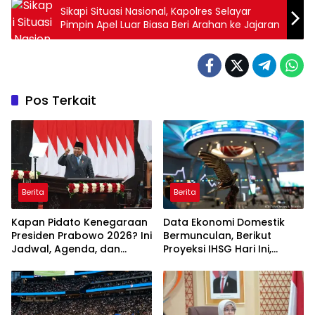
Sikapi Situasi Nasional, Kapolres Selayar
Pimpin Apel Luar Biasa Beri Arahan ke Jajaran
Pos Terkait
Berita
Berita
Kapan Pidato Kenegaraan
Data Ekonomi Domestik
Presiden Prabowo 2026? Ini
Bermunculan, Berikut
Jadwal, Agenda, dan
Proyeksi IHSG Hari Ini,
Rangkaian Kegiatannya
Kamis (6/8)