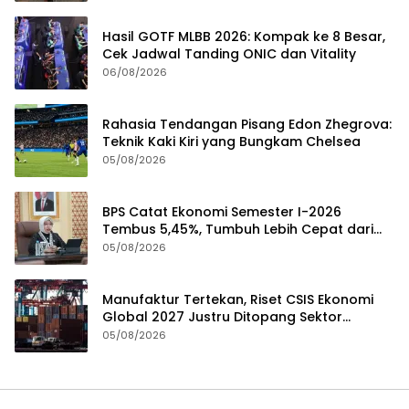
Hasil GOTF MLBB 2026: Kompak ke 8 Besar,
Cek Jadwal Tanding ONIC dan Vitality
06/08/2026
Rahasia Tendangan Pisang Edon Zhegrova:
Teknik Kaki Kiri yang Bungkam Chelsea
05/08/2026
BPS Catat Ekonomi Semester I-2026
Tembus 5,45%, Tumbuh Lebih Cepat dari
Tahun 2025
05/08/2026
Manufaktur Tertekan, Riset CSIS Ekonomi
Global 2027 Justru Ditopang Sektor
Teknologi
05/08/2026