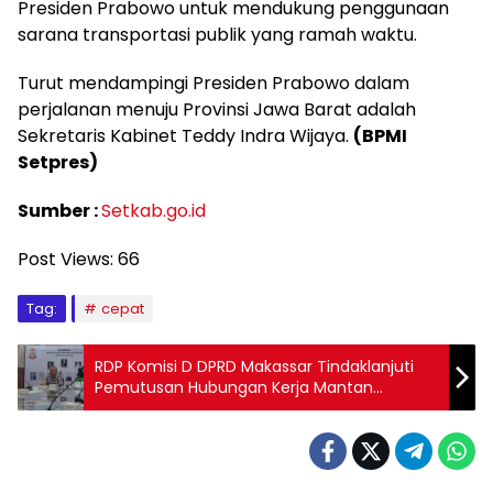
Presiden Prabowo untuk mendukung penggunaan
sarana transportasi publik yang ramah waktu.
Turut mendampingi Presiden Prabowo dalam
perjalanan menuju Provinsi Jawa Barat adalah
Sekretaris Kabinet Teddy Indra Wijaya.
(BPMI
Setpres)
Sumber :
Setkab.go.id
Post Views:
66
Tag:
cepat
RDP Komisi D DPRD Makassar Tindaklanjuti
Pemutusan Hubungan Kerja Mantan
Karyawan JNE