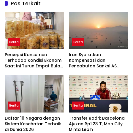
Pos Terkait
Berita
Berita
Persepsi Konsumen
Iran Syaratkan
Terhadap Kondisi Ekonomi
Kompensasi dan
Saat Ini Turun Empat Bulan
Pencabutan Sanksi AS
Berturut-Turut
untuk Buka Selat Hormuz
Berita
Berita
Daftar 10 Negara dengan
Transfer Rodri: Barcelona
Sistem Kesehatan Terbaik
Ajukan Rp1,23 T, Man City
di Dunia 2026
Minta Lebih