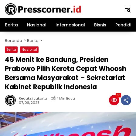
Langsung
ke
konten
Berita
Nasional
Internasional
Bisnis
Pendidik
Beranda
Berita
Berita
Nasional
45 Menit ke Bandung, Presiden
Prabowo Pilih Kereta Cepat Whoosh
Bersama Masyarakat – Sekretariat
Kabinet Republik Indonesia
66
Redaksi Jakarta
1 Min Baca
07/08/2025