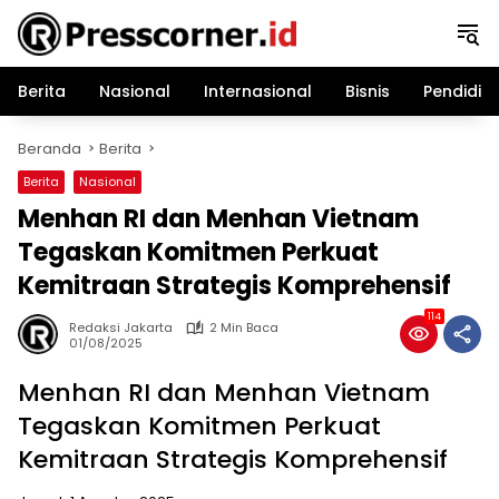
Langsung
ke
konten
Berita
Nasional
Internasional
Bisnis
Pendidik
Beranda
Berita
Berita
Nasional
Menhan RI dan Menhan Vietnam
Tegaskan Komitmen Perkuat
Kemitraan Strategis Komprehensif
114
Redaksi Jakarta
2 Min Baca
01/08/2025
Menhan RI dan Menhan Vietnam
Tegaskan Komitmen Perkuat
Kemitraan Strategis Komprehensif