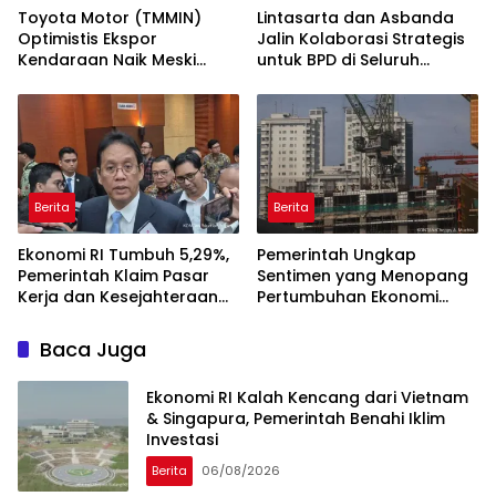
Toyota Motor (TMMIN)
Lintasarta dan Asbanda
Optimistis Ekspor
Jalin Kolaborasi Strategis
Kendaraan Naik Meski
untuk BPD di Seluruh
Dibayangi Geopolitik
Indonesia
Berita
Berita
Ekonomi RI Tumbuh 5,29%,
Pemerintah Ungkap
Pemerintah Klaim Pasar
Sentimen yang Menopang
Kerja dan Kesejahteraan
Pertumbuhan Ekonomi
Membaik
Kuartal II-2026
Baca Juga
Ekonomi RI Kalah Kencang dari Vietnam
& Singapura, Pemerintah Benahi Iklim
Investasi
Berita
06/08/2026