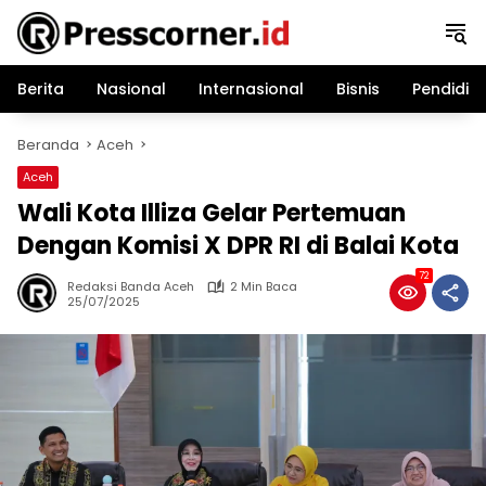
Langsung
ke
konten
Berita
Nasional
Internasional
Bisnis
Pendidik
Beranda
Aceh
Aceh
Wali Kota Illiza Gelar Pertemuan
Dengan Komisi X DPR RI di Balai Kota
72
Redaksi Banda Aceh
2 Min Baca
25/07/2025