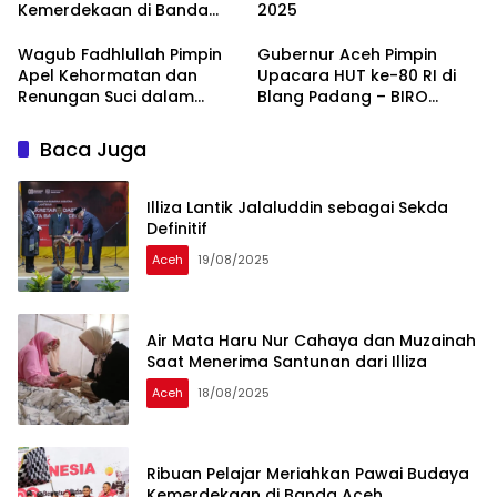
Kemerdekaan di Banda
2025
Aceh
Wagub Fadhlullah Pimpin
Gubernur Aceh Pimpin
Apel Kehormatan dan
Upacara HUT ke-80 RI di
Renungan Suci dalam
Blang Padang – BIRO
Rangka HUT RI ke-80 –
ADMINISTRASI PIMPINAN
BIRO ADMINISTRASI
SETDA ACEH
Baca Juga
PIMPINAN SETDA ACEH
Illiza Lantik Jalaluddin sebagai Sekda
Definitif
Aceh
19/08/2025
Air Mata Haru Nur Cahaya dan Muzainah
Saat Menerima Santunan dari Illiza
Aceh
18/08/2025
Ribuan Pelajar Meriahkan Pawai Budaya
Kemerdekaan di Banda Aceh