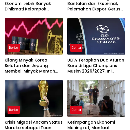
Ekonomi Lebih Banyak
Bantalan dari Eksternal,
Dinikmati Kelompok
Pelemahan Ekspor Gerus
Masyarakat Kelas Atas
Pertumbuhan
Berita
Berita
Kilang Minyak Korea
UEFA Terapkan Dua Aturan
Selatan dan Jepang
Baru di Liga Champions
Membeli Minyak Mentah
Musim 2026/2027, Ini
dari AS
Detailnya
Berita
Berita
Krisis Migrasi Ancam Status
Ketimpangan Ekonomi
Maroko sebagai Tuan
Meningkat, Manfaat