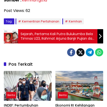
Sumber :
Kemhan.go.id
Post Views:
62
Tag:
Kementrian Pertahanan
Kemhan
Sejarah, Pertama Kali Putra Bulukumba Bela
Timnas U23, Rahmat Arjuna Banjir Pujian dan
Dukungan
Pos Terkait
Berita
Berita
INDEF: Pertumbuhan
Ekonomi RI Kehilangan