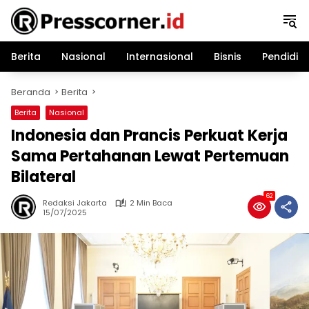
Langsung
ke
konten
Berita
Nasional
Internasional
Bisnis
Pendidik
Beranda
Berita
Berita
Nasional
Indonesia dan Prancis Perkuat Kerja
Sama Pertahanan Lewat Pertemuan
Bilateral
62
Redaksi Jakarta
2 Min Baca
15/07/2025