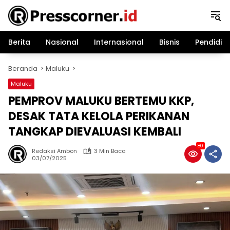
Langsung
ke
konten
Berita
Nasional
Internasional
Bisnis
Pendidik
Beranda
Maluku
Maluku
PEMPROV MALUKU BERTEMU KKP,
DESAK TATA KELOLA PERIKANAN
TANGKAP DIEVALUASI KEMBALI
80
Redaksi Ambon
3 Min Baca
03/07/2025