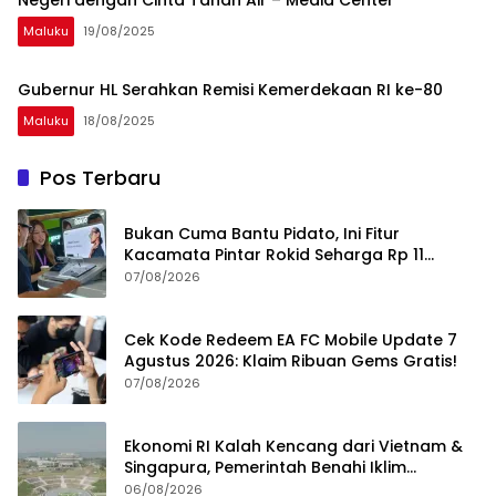
Maluku
19/08/2025
Gubernur HL Serahkan Remisi Kemerdekaan RI ke-80
Maluku
18/08/2025
Pos Terbaru
Bukan Cuma Bantu Pidato, Ini Fitur
Kacamata Pintar Rokid Seharga Rp 11
Jutaan
07/08/2026
Cek Kode Redeem EA FC Mobile Update 7
Agustus 2026: Klaim Ribuan Gems Gratis!
07/08/2026
Ekonomi RI Kalah Kencang dari Vietnam &
Singapura, Pemerintah Benahi Iklim
Investasi
06/08/2026