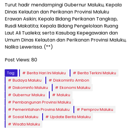
Turut hadir mendampingi Gubernur Maluku, Kepala
Dinas Kelautan dan Perikanan Provinsi Maluku
Erawan Asikin; Kepala Bidang Perikanan Tangkap,
Rusdi Makatita; Kepala Bidang Pengelolaan Ruang
Laut Ali Tualeka; serta Kasubag Kepegawaian dan
Umum Dinas Kelautan dan Perikanan Provinsi Maluku,
Nalika Lewerissa. (**)
Post Views:
80
Tag:
Berita Hari Ini Maluku
Berita Terkini Maluku
Budaya Maluku
Diskominfo Ambon
Diskominfo Maluku
Ekonomi Maluku
Gubernur Maluku
Maluku
Pembangunan Provinsi Maluku
Pemerintahan Provinsi Maluku
Pemprov Maluku
Sosial Maluku
Update Berita Maluku
Wisata Maluku