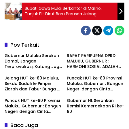
Bupati Gowa Mulai Berkantor di Malino,
Tunjuk Plt Dirut Baru Perusda Jelang
Beautiful Malino 2025
Pos Terkait
Gubernur Maluku Serukan
RAPAT PARIPURNA DPRD
Damai, Jangan
MALUKU, GUBERNUR :
Terprovokasi, Katong Jaga
HARMONI SOSIAL ADALAH
Maluku
PONDASI PEMBANGUNAN
MALUKU
Jelang HUT ke-80 Maluku,
Puncak HUT ke-80 Provinsi
Sekda Sadali Ie Pimpin
Maluku, Gubernur : Bangun
Ziarah dan Tabur Bunga di
Negeri dengan Cinta
TMP Kapahaha
Tanah Air
Puncak HUT ke-80 Provinsi
Gubernur HL Serahkan
Maluku, Gubernur : Bangun
Remisi Kemerdekaan RI ke-
Negeri dengan Cinta
80
Tanah Air – Media Center
Baca Juga