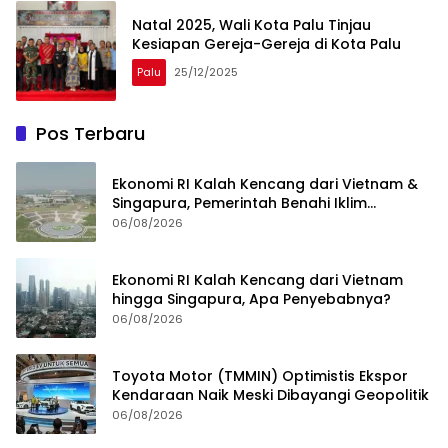
Natal 2025, Wali Kota Palu Tinjau
Kesiapan Gereja-Gereja di Kota Palu
Palu
25/12/2025
Pos Terbaru
Ekonomi RI Kalah Kencang dari Vietnam &
Singapura, Pemerintah Benahi Iklim
Investasi
06/08/2026
Ekonomi RI Kalah Kencang dari Vietnam
hingga Singapura, Apa Penyebabnya?
06/08/2026
Toyota Motor (TMMIN) Optimistis Ekspor
Kendaraan Naik Meski Dibayangi Geopolitik
06/08/2026