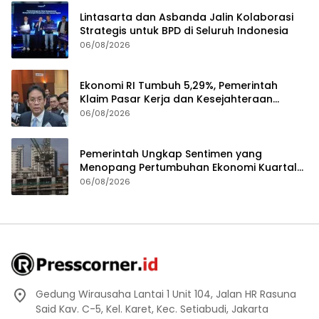
Lintasarta dan Asbanda Jalin Kolaborasi
Strategis untuk BPD di Seluruh Indonesia
06/08/2026
Ekonomi RI Tumbuh 5,29%, Pemerintah
Klaim Pasar Kerja dan Kesejahteraan
Membaik
06/08/2026
Pemerintah Ungkap Sentimen yang
Menopang Pertumbuhan Ekonomi Kuartal
II-2026
06/08/2026
Gedung Wirausaha Lantai 1 Unit 104, Jalan HR Rasuna
Said Kav. C-5, Kel. Karet, Kec. Setiabudi, Jakarta