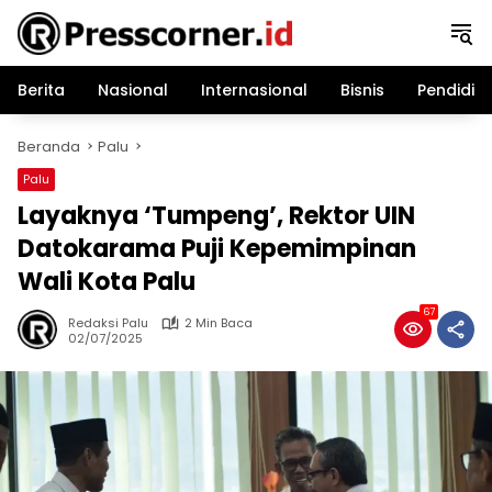
Langsung
ke
konten
Berita
Nasional
Internasional
Bisnis
Pendidik
Beranda
Palu
Palu
Layaknya ‘Tumpeng’, Rektor UIN
Datokarama Puji Kepemimpinan
Wali Kota Palu
67
Redaksi Palu
2 Min Baca
02/07/2025