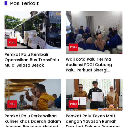
Pos Terkait
Palu
Palu
Pemkot Palu Kembali
Wali Kota Palu Terima
Operasikan Bus TransPalu
Audiensi PDGI Cabang
Mulai Selasa Besok
Palu, Perkuat Sinergi
Pelayanan Kesehatan Gigi
dan Mulut
Palu
Palu
Pemkot Palu Perkenalkan
Pemkot Palu Teken MoU
Kuliner Khas Daerah dalam
dengan Yayasan Rumah
Jamuan Bersama Menteri
Dua Jari, Dukung Program