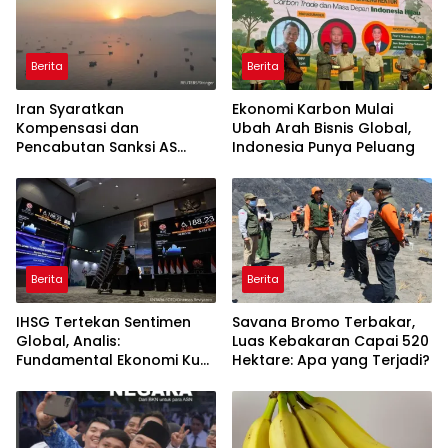
Berita
Berita
Iran Syaratkan
Ekonomi Karbon Mulai
Kompensasi dan
Ubah Arah Bisnis Global,
Pencabutan Sanksi AS
Indonesia Punya Peluang
untuk Buka Selat Hormuz
Berita
Berita
IHSG Tertekan Sentimen
Savana Bromo Terbakar,
Global, Analis:
Luas Kebakaran Capai 520
Fundamental Ekonomi Kuat
Hektare: Apa yang Terjadi?
di Tengah Volatilitas