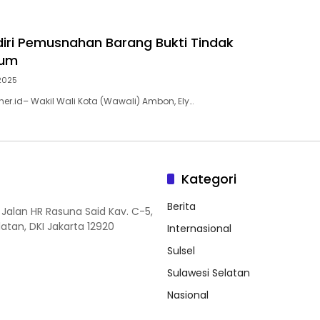
iri Pemusnahan Barang Bukti Tindak
mum
2025
er.id– Wakil Wali Kota (Wawali) Ambon, Ely…
Kategori
Berita
 Jalan HR Rasuna Said Kav. C-5,
elatan, DKI Jakarta 12920
Internasional
Sulsel
Sulawesi Selatan
Nasional