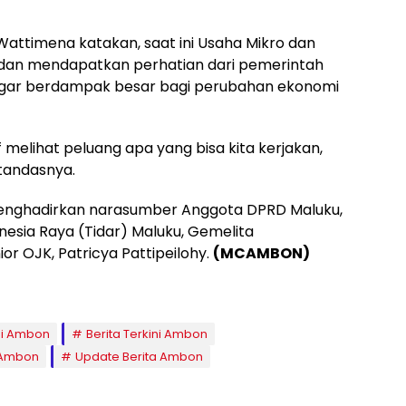
 Wattimena katakan, saat ini Usaha Mikro dan
 dan mendapatkan perhatian dari pemerintah
i agar berdampak besar bagi perubahan ekonomi
 melihat peluang apa yang bisa kita kerjakan,
 tandasnya.
t menghadirkan narasumber Anggota DPRD Maluku,
nesia Raya (Tidar) Maluku, Gemelita
or OJK, Patricya Pattipeilohy.
(MCAMBON)
Ini Ambon
Berita Terkini Ambon
 Ambon
Update Berita Ambon