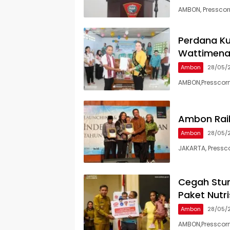
AMBON, Presscorn
Perdana Kun
Wattimena
Ambon
28/05/
AMBON,Presscorn
Ambon Raih
Ambon
28/05/
JAKARTA, Pressc
Cegah Stun
Paket Nutri
Ambon
28/05/
AMBON,Presscorn