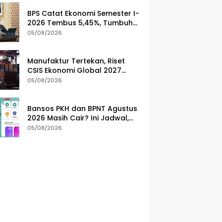
BPS Catat Ekonomi Semester I-
2026 Tembus 5,45%, Tumbuh
Lebih Cepat dari Tahun 2025
05/08/2026
Manufaktur Tertekan, Riset
CSIS Ekonomi Global 2027
Justru Ditopang Sektor
05/08/2026
Teknologi
Bansos PKH dan BPNT Agustus
2026 Masih Cair? Ini Jadwal,
Nominal, dan Cara Cek
05/08/2026
Penerima