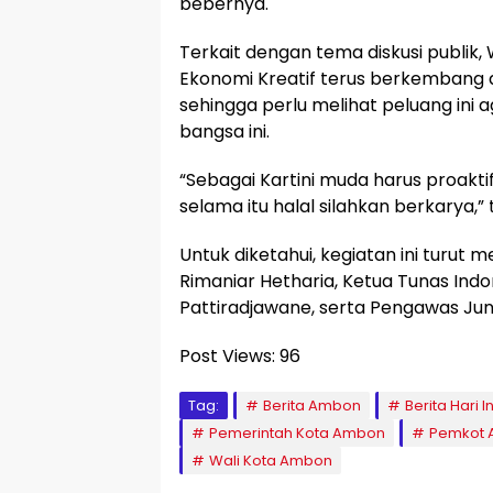
bebernya.
Terkait dengan tema diskusi publik,
Ekonomi Kreatif terus berkembang
sehingga perlu melihat peluang in
bangsa ini.
“Sebagai Kartini muda harus proaktif
selama itu halal silahkan berkarya,”
Untuk diketahui, kegiatan ini turu
Rimaniar Hetharia, Ketua Tunas Indo
Pattiradjawane, serta Pengawas Juni
Post Views:
96
Tag:
Berita Ambon
Berita Hari 
Pemerintah Kota Ambon
Pemkot
Wali Kota Ambon