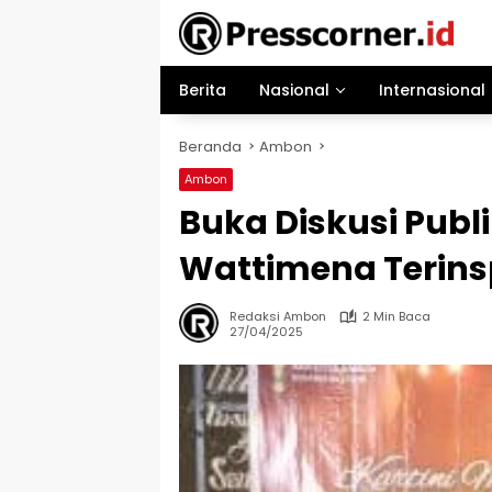
Langsung
ke
konten
Berita
Nasional
Internasional
Beranda
Ambon
Ambon
Buka Diskusi Publi
Wattimena Terinspi
Redaksi Ambon
2 Min Baca
27/04/2025