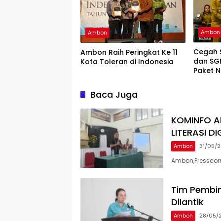
Ambon
Ambon
Cegah S
Ambon Raih Peringkat Ke 11
dan SG
Kota Toleran di Indonesia
Paket Nu
Baca Juga
KOMINFO AM
LITERASI D
Ambon
31/05/
Ambon,Presscorn
Tim Pembi
Dilantik
Ambon
28/05/