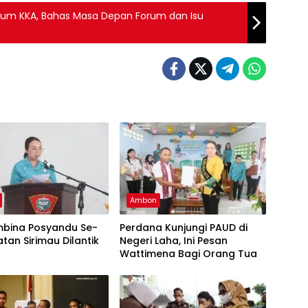
orum KKA, Bahas Masa Depan Forum dan Isu
Ambon
mbina Posyandu Se-
Perdana Kunjungi PAUD di
an Sirimau Dilantik
Negeri Laha, Ini Pesan
Wattimena Bagi Orang Tua