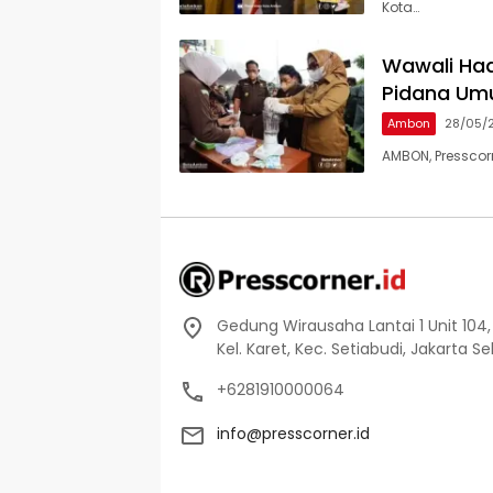
Kota…
Wawali Had
Pidana U
Ambon
28/05/
AMBON, Presscorn
Gedung Wirausaha Lantai 1 Unit 104,
Kel. Karet, Kec. Setiabudi, Jakarta S
+6281910000064
info@presscorner.id