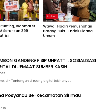
Ambon
tunting, Indomaret
Wawali Hadiri Pemusnahan
M Serahkan 399
Barang Bukti Tindak Pidana
trisi
Umum
BON GANDENG FISIP UNPATTI , SOSIALISASI
IGITAL DI JEMAAT SUMBER KASIH
2025
er.id – Tantangan di ruang digital tak hanya…
na Posyandu Se-Kecamatan Sirimau
2025