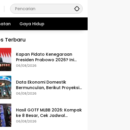
hatan
Gaya Hidup
s Terbaru
Kapan Pidato Kenegaraan
Presiden Prabowo 2026? Ini
Jadwal, Agenda, dan
06/08/2026
Rangkaian Kegiatannya
Data Ekonomi Domestik
Bermunculan, Berikut Proyeksi
IHSG Hari Ini, Kamis (6/8)
06/08/2026
Hasil GOTF MLBB 2026: Kompak
ke 8 Besar, Cek Jadwal
Tanding ONIC dan Vitality
06/08/2026