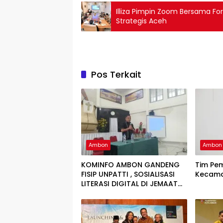
Illiza Pimpin Zoom Bersama F
Strategis Aceh
Pos Terkait
Ambon
Ambon
KOMINFO AMBON GANDENG
Tim Pe
FISIP UNPATTI , SOSIALISASI
Kecamat
LITERASI DIGITAL DI JEMAAT
SUMBER KASIH