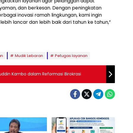
ngkatkan layanan agar pelanggan dapat
nyaman, dan berkesan. Dengan peningkatan
 berbagai inovasi ramah lingkungan, kami ingin
bih lancar dan lebih baik dari tahun ke tahun,”
an
Mudik Lebaran
Petugas layanan
ddin Kambo dalam Reformasi Birokrasi