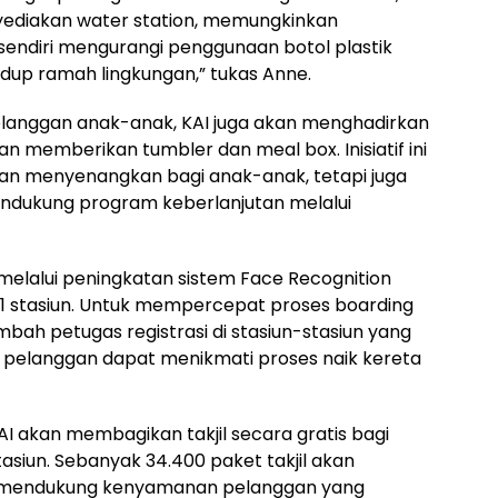
nyediakan water station, memungkinkan
sendiri mengurangi penggunaan botol plastik
idup ramah lingkungan,” tukas Anne.
elanggan anak-anak, KAI juga akan menghadirkan
n memberikan tumbler dan meal box. Inisiatif ini
n menyenangkan bagi anak-anak, tetapi juga
ndukung program keberlanjutan melalui
 melalui peningkatan sistem Face Recognition
 21 stasiun. Untuk mempercepat proses boarding
ah petugas registrasi di stasiun-stasiun yang
gga pelanggan dapat menikmati proses naik kereta
I akan membagikan takjil secara gratis bagi
asiun. Sebanyak 34.400 paket takjil akan
na mendukung kenyamanan pelanggan yang