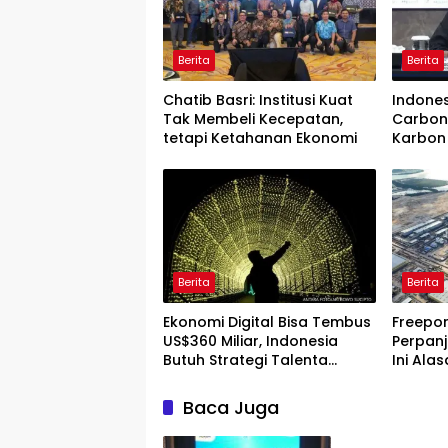
Berita
Berita
Chatib Basri: Institusi Kuat
Indone
Tak Membeli Kecepatan,
Carbon
tetapi Ketahanan Ekonomi
Karbon 
Berita
Berita
Ekonomi Digital Bisa Tembus
Freepor
US$360 Miliar, Indonesia
Perpanj
Butuh Strategi Talenta
Ini Ala
Nasional
Baca Juga