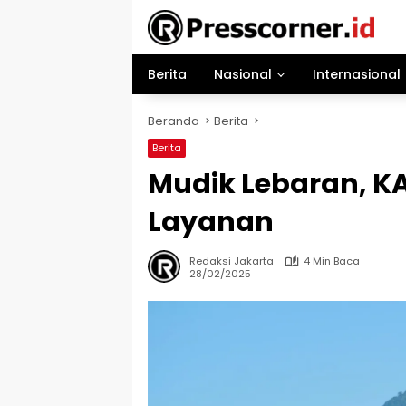
Langsung
ke
konten
Berita
Nasional
Internasional
Beranda
Berita
Berita
Mudik Lebaran, K
Layanan
Redaksi Jakarta
4 Min Baca
28/02/2025