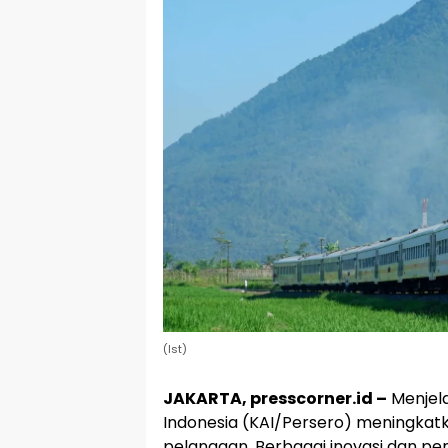
(Ist)
JAKARTA, presscorner.id –
Menjela
Indonesia (KAI/Persero) meningka
pelanggan. Berbagai inovasi dan pen