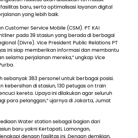
ilitas baru, serta optimalisasi layanan digital
alanan yang lebih baik.
 Customer Service Mobile (CSM). PT KAI
liner pada 39 stasiun yang berada di berbagai
gional (Divre). Vice President Public Relations PT
gas ini siap memberikan informasi dan membantu
n selama perjalanan mereka,” ungkap Vice
Purba.
h sebanyak 383 personel untuk berbagai posisi.
 kebersihan di stasiun, 130 petugas on train
ncuci kereta. Upaya ini dilakukan agar seluruh
agi para pelanggan,” ujarnya di Jakarta, Jumat
yediaan Water station sebagai bagian dari
siun baru yakni Kertapati, Lamongan,
lengkapi dengan fasilitas ini. Dengan demikian,