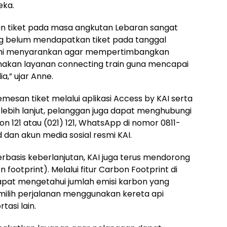
eka.
 tiket pada masa angkutan Lebaran sangat
yang belum mendapatkan tiket pada tanggal
kami menyarankan agar mempertimbangkan
unakan layanan connecting train guna mencapai
a,” ujar Anne.
san tiket melalui aplikasi Access by KAI serta
i lebih lanjut, pelanggan juga dapat menghubungi
on 121 atau (021) 121, WhatsApp di nomor 0811-
id dan akun media sosial resmi KAI.
rbasis keberlanjutan, KAI juga terus mendorong
footprint). Melalui fitur Carbon Footprint di
dapat mengetahui jumlah emisi karbon yang
ilih perjalanan menggunakan kereta api
asi lain.